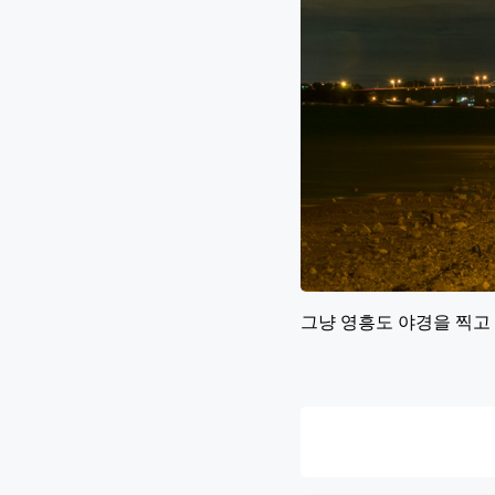
그냥 영흥도 야경을 찍고