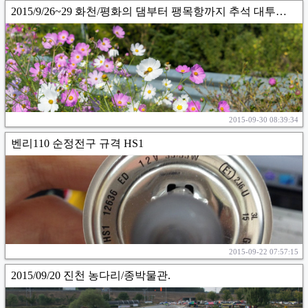
2015/9/26~29 화천/평화의 댐부터 팽목항까지 추석 대투어? (광유 여담)
2015-09-30 08:39:34
벤리110 순정전구 규격 HS1
2015-09-22 07:57:15
2015/09/20 진천 농다리/종박물관.