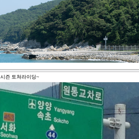
01 휴가시즌 토쳐라이딩~