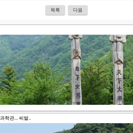
목록
다음
. 과학관... 씨발..