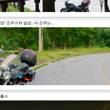
밀양? 진주거쳐 밀양.. 아 진주는...
야경출사