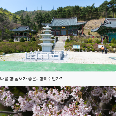
나름 향 냄새가 좋은.. 향티쉬인가?