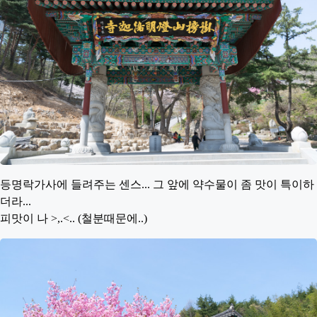
등명락가사에 들려주는 센스... 그 앞에 약수물이 좀 맛이 특이하
더라...
피맛이 나 >,.<.. (철분때문에..)