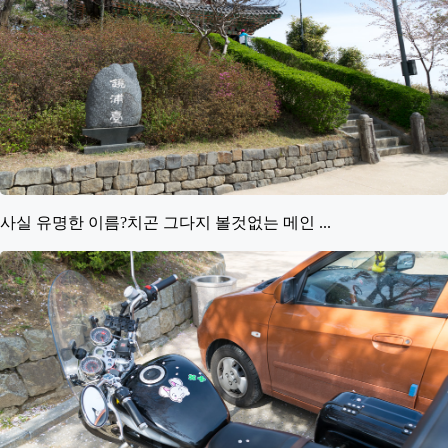
사실 유명한 이름?치곤 그다지 볼것없는 메인 ...