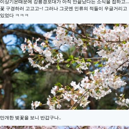
이상기온때문에 강릉경포대가 아직 안끝났다는 소식을 접하고...
꽃 구경하러 고고고~! 그러나 그곳엔 인류의 적들이 우글거리고
있었다 ㅋㅋㅋ
만개한 벚꽃을 보니 반갑구나..