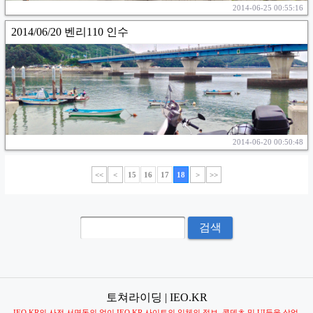
2014-06-25 00:55:16
2014/06/20 벤리110 인수
2014-06-20 00:50:48
<<
<
15
16
17
18
>
>>
토쳐라이딩 | IEO.KR
IEO.KR의 사전 서면동의 없이 IEO.KR 사이트의 일체의 정보, 콘덴츠 및 UI등을 상업