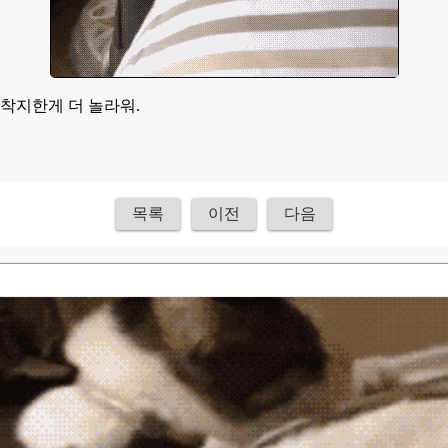
 착지한게 더 놀라워.
목록
이전
다음