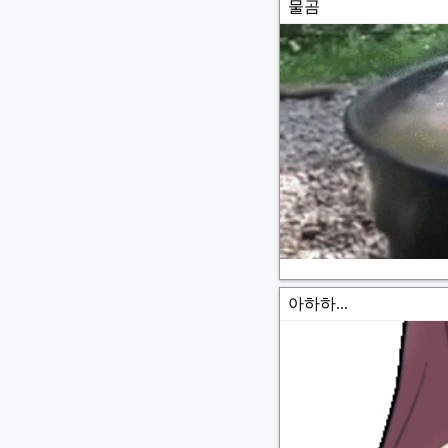
물곰
아하하...