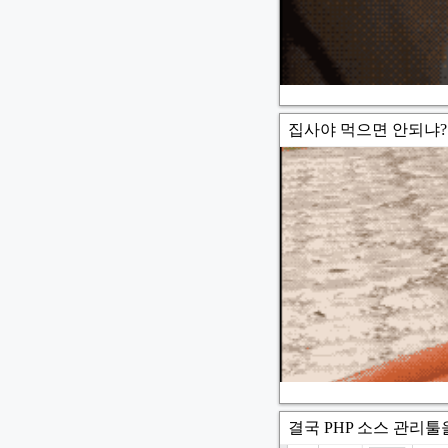
집사야 먹으면 안되냐?
결국 PHP 소스 관리툴