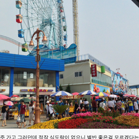
주 가고 그러던데 정작 식도락이 없으니 별반 좋은걸 모르겠다는..